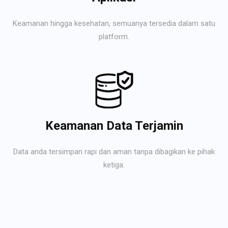
Keamanan hingga kesehatan, semuanya tersedia dalam satu
platform.
Keamanan Data Terjamin
Data anda tersimpan rapi dan aman tanpa dibagikan ke pihak
ketiga.