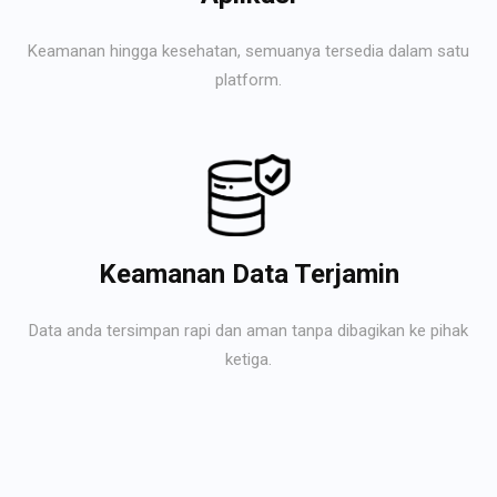
Keamanan hingga kesehatan, semuanya tersedia dalam satu
platform.
Keamanan Data Terjamin
Data anda tersimpan rapi dan aman tanpa dibagikan ke pihak
ketiga.