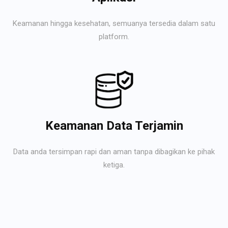
Keamanan hingga kesehatan, semuanya tersedia dalam satu
platform.
Keamanan Data Terjamin
Data anda tersimpan rapi dan aman tanpa dibagikan ke pihak
ketiga.