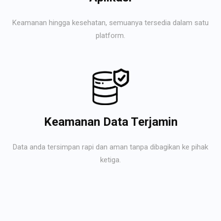
Keamanan hingga kesehatan, semuanya tersedia dalam satu
platform.
Keamanan Data Terjamin
Data anda tersimpan rapi dan aman tanpa dibagikan ke pihak
ketiga.