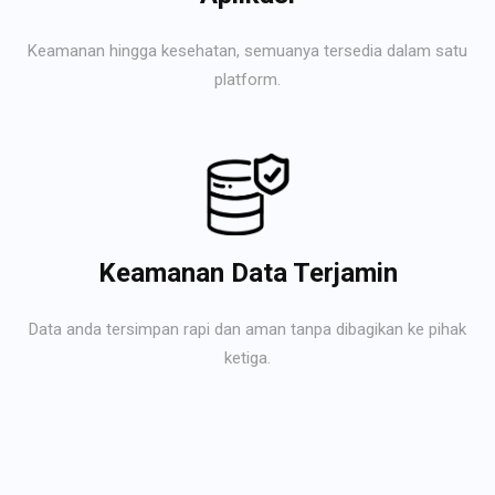
Keamanan hingga kesehatan, semuanya tersedia dalam satu
platform.
Keamanan Data Terjamin
Data anda tersimpan rapi dan aman tanpa dibagikan ke pihak
ketiga.