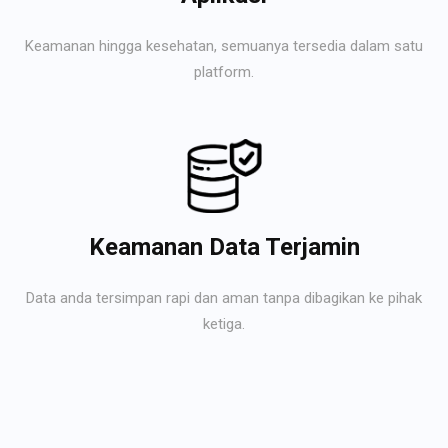
Keamanan hingga kesehatan, semuanya tersedia dalam satu
platform.
Keamanan Data Terjamin
Data anda tersimpan rapi dan aman tanpa dibagikan ke pihak
ketiga.