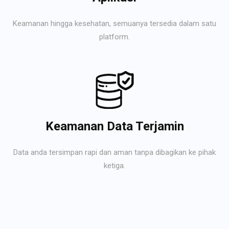
Keamanan hingga kesehatan, semuanya tersedia dalam satu
platform.
Keamanan Data Terjamin
Data anda tersimpan rapi dan aman tanpa dibagikan ke pihak
ketiga.