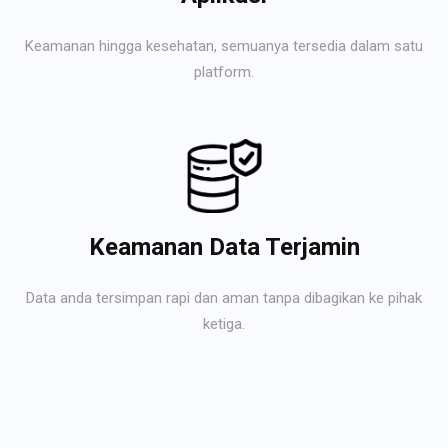
Keamanan hingga kesehatan, semuanya tersedia dalam satu
platform.
Keamanan Data Terjamin
Data anda tersimpan rapi dan aman tanpa dibagikan ke pihak
ketiga.