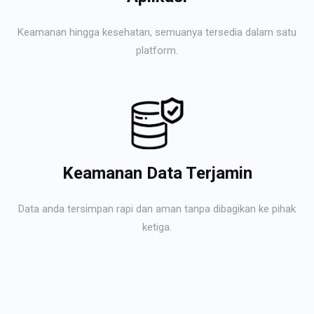
Keamanan hingga kesehatan, semuanya tersedia dalam satu
platform.
Keamanan Data Terjamin
Data anda tersimpan rapi dan aman tanpa dibagikan ke pihak
ketiga.