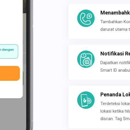
Menambahka
Tambahkan Konta
darurat utama t
Notifikasi R
Dapatkan notifi
Smart ID anabu
Penanda Lok
Terdeteksi loka
lokasi ketika h
discan. Tag Sma