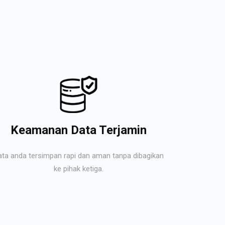
Keamanan Data Terjamin
ata anda tersimpan rapi dan aman tanpa dibagikan
ke pihak ketiga.