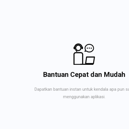
Bantuan Cepat dan Mudah
Dapatkan bantuan instan untuk kendala apa pun s
menggunakan aplikasi.