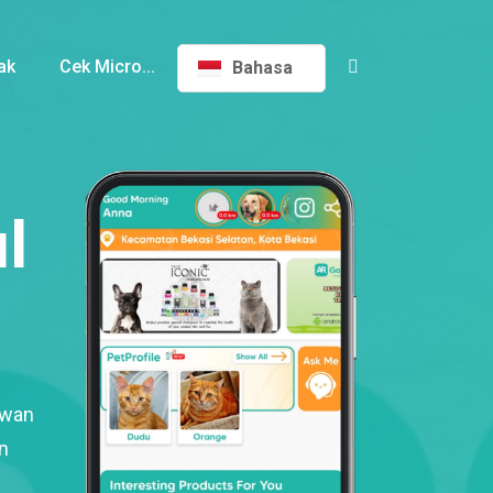
ak
Cek Micro...
Bahasa
l
ewan
n