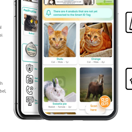
l
i.
ah
bel,