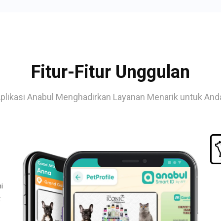
Fitur-Fitur Unggulan
plikasi Anabul Menghadirkan Layanan Menarik untuk And
i
t