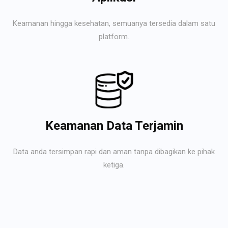
Keamanan hingga kesehatan, semuanya tersedia dalam satu
platform.
Keamanan Data Terjamin
Data anda tersimpan rapi dan aman tanpa dibagikan ke pihak
ketiga.