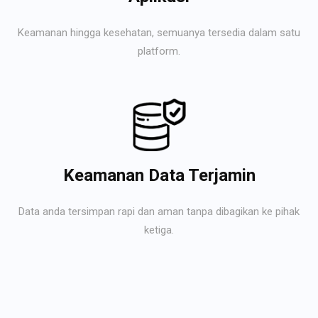
Keamanan hingga kesehatan, semuanya tersedia dalam satu
platform.
Keamanan Data Terjamin
Data anda tersimpan rapi dan aman tanpa dibagikan ke pihak
ketiga.