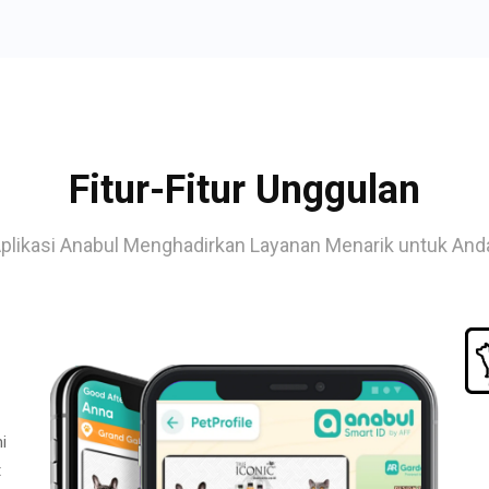
Fitur-Fitur Unggulan
plikasi Anabul Menghadirkan Layanan Menarik untuk And
i
t