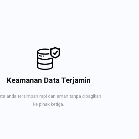
Keamanan Data Terjamin
ata anda tersimpan rapi dan aman tanpa dibagikan
ke pihak ketiga.