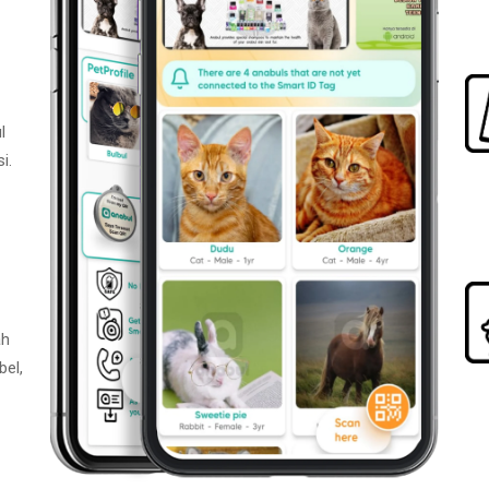
l
i.
ah
bel,