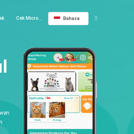
ak
Cek Micro...
Bahasa
l
ewan
n