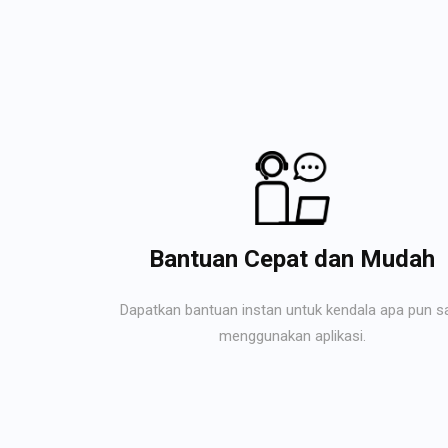
Bantuan Cepat dan Mudah
Dapatkan bantuan instan untuk kendala apa pun s
menggunakan aplikasi.