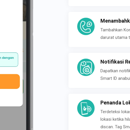
Menambahka
Tambahkan Konta
darurat utama t
Notifikasi R
Dapatkan notifi
Smart ID anabu
Penanda Lok
Terdeteksi loka
lokasi ketika h
discan. Tag Sma