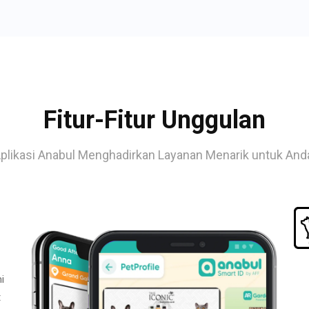
Fitur-Fitur Unggulan
plikasi Anabul Menghadirkan Layanan Menarik untuk And
i
t