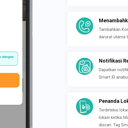
Menambahka
Tambahkan Konta
darurat utama t
Notifikasi R
Dapatkan notifi
Smart ID anabu
Penanda Lok
Terdeteksi loka
lokasi ketika h
discan. Tag Sma