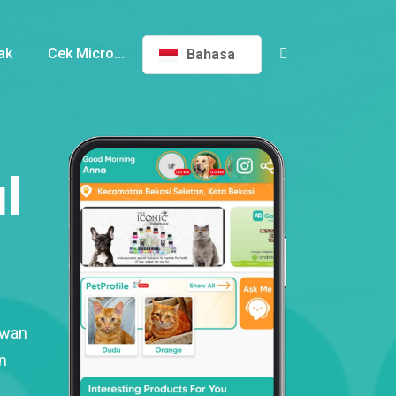
ak
Cek Micro...
Bahasa
l
ewan
n