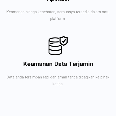
Keamanan hingga kesehatan, semuanya tersedia dalam satu
platform.
Keamanan Data Terjamin
Data anda tersimpan rapi dan aman tanpa dibagikan ke pihak
ketiga.