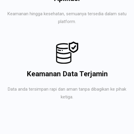
Keamanan hingga kesehatan, semuanya tersedia dalam satu
platform.
Keamanan Data Terjamin
Data anda tersimpan rapi dan aman tanpa dibagikan ke pihak
ketiga.