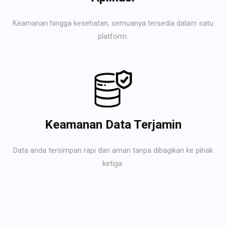
Keamanan hingga kesehatan, semuanya tersedia dalam satu
platform.
Keamanan Data Terjamin
Data anda tersimpan rapi dan aman tanpa dibagikan ke pihak
ketiga.