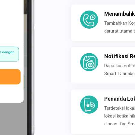
Menambahka
Tambahkan Konta
darurat utama t
Notifikasi R
Dapatkan notifi
Smart ID anabu
Penanda Lok
Terdeteksi loka
lokasi ketika h
discan. Tag Sma