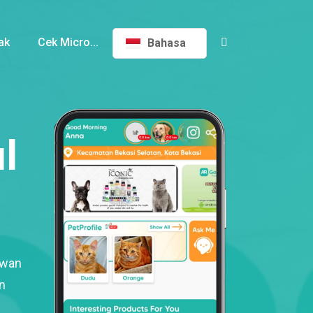
ak
Cek Micro...
Bahasa
l
ewan
n