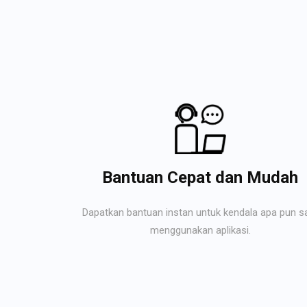
Bantuan Cepat dan Mudah
Dapatkan bantuan instan untuk kendala apa pun s
menggunakan aplikasi.