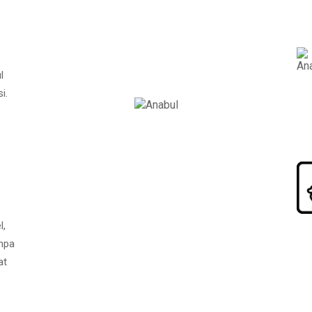
l
i.
l,
npa
at