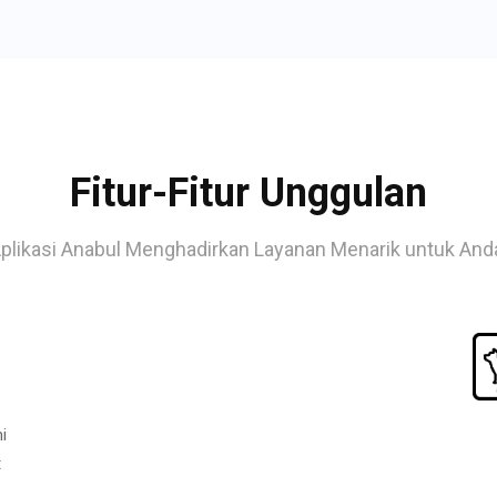
Fitur-Fitur Unggulan
plikasi Anabul Menghadirkan Layanan Menarik untuk And
i
t