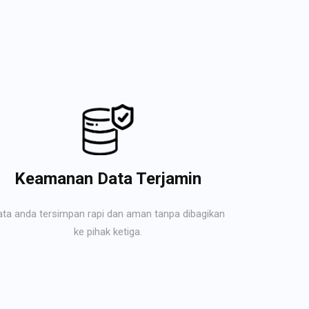
Keamanan Data Terjamin
ata anda tersimpan rapi dan aman tanpa dibagikan
ke pihak ketiga.