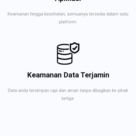
Keamanan hingga kesehatan, semuanya tersedia dalam satu
platform.
Keamanan Data Terjamin
Data anda tersimpan rapi dan aman tanpa dibagikan ke pihak
ketiga.