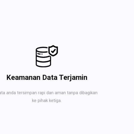
Keamanan Data Terjamin
ata anda tersimpan rapi dan aman tanpa dibagikan
ke pihak ketiga.