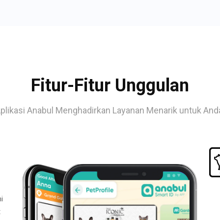
Fitur-Fitur Unggulan
plikasi Anabul Menghadirkan Layanan Menarik untuk And
i
t