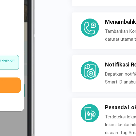
Menambahka
Tambahkan Konta
darurat utama t
Notifikasi R
Dapatkan notifi
Smart ID anabu
Penanda Lok
Terdeteksi loka
lokasi ketika h
discan. Tag Sma