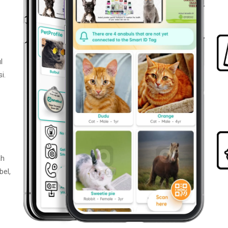
l
i.
ah
bel,