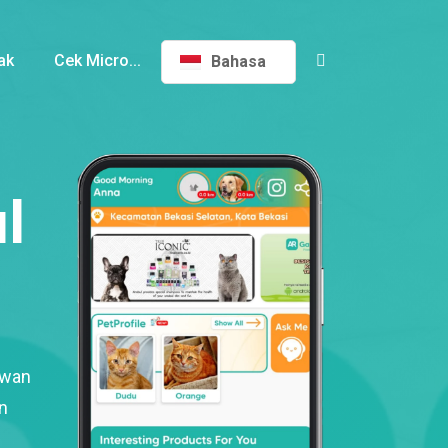
ak
Cek Micro...
Bahasa
l
ewan
n