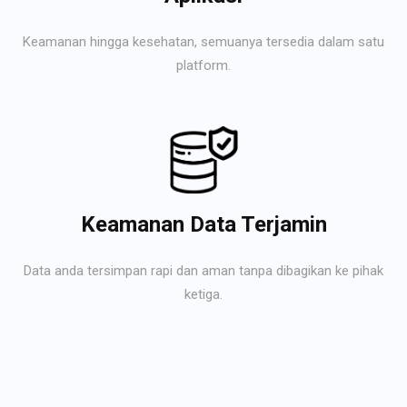
Keamanan hingga kesehatan, semuanya tersedia dalam satu
platform.
Keamanan Data Terjamin
Data anda tersimpan rapi dan aman tanpa dibagikan ke pihak
ketiga.