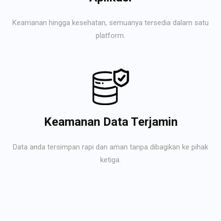
Keamanan hingga kesehatan, semuanya tersedia dalam satu
platform.
Keamanan Data Terjamin
Data anda tersimpan rapi dan aman tanpa dibagikan ke pihak
ketiga.