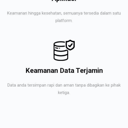
Keamanan hingga kesehatan, semuanya tersedia dalam satu
platform.
Keamanan Data Terjamin
Data anda tersimpan rapi dan aman tanpa dibagikan ke pihak
ketiga.