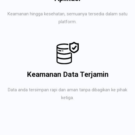
Keamanan hingga kesehatan, semuanya tersedia dalam satu
platform.
Keamanan Data Terjamin
Data anda tersimpan rapi dan aman tanpa dibagikan ke pihak
ketiga.