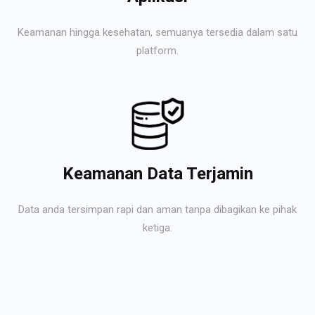
Keamanan hingga kesehatan, semuanya tersedia dalam satu
platform.
Keamanan Data Terjamin
Data anda tersimpan rapi dan aman tanpa dibagikan ke pihak
ketiga.