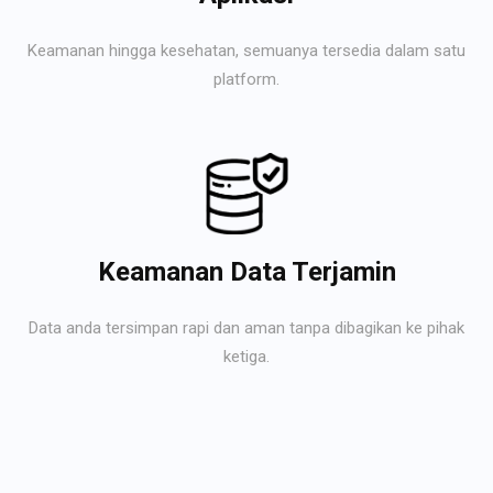
Keamanan hingga kesehatan, semuanya tersedia dalam satu
platform.
Keamanan Data Terjamin
Data anda tersimpan rapi dan aman tanpa dibagikan ke pihak
ketiga.