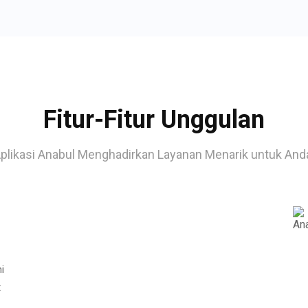
Fitur-Fitur Unggulan
plikasi Anabul Menghadirkan Layanan Menarik untuk And
i
t