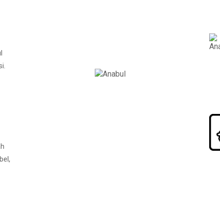
l
i.
ah
bel,