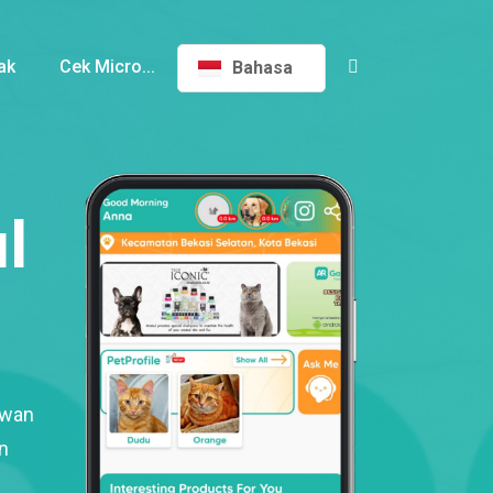
ak
Cek Micro...
Bahasa
l
ewan
n