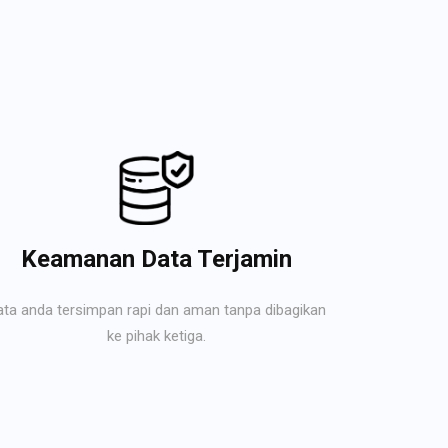
Keamanan Data Terjamin
ata anda tersimpan rapi dan aman tanpa dibagikan
ke pihak ketiga.