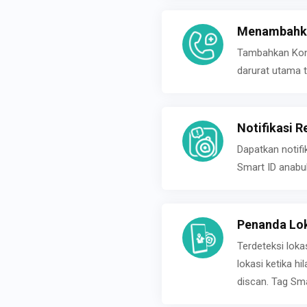
Menambahka
Tambahkan Konta
darurat utama t
Notifikasi R
Dapatkan notifi
Smart ID anabu
Penanda Lok
Terdeteksi loka
lokasi ketika h
discan. Tag Sma