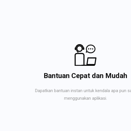
Bantuan Cepat dan Mudah
Dapatkan bantuan instan untuk kendala apa pun s
menggunakan aplikasi.