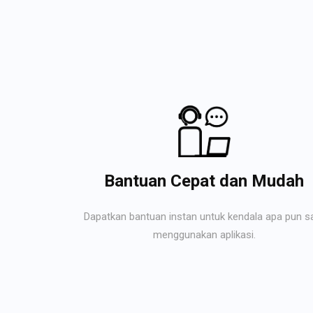
Bantuan Cepat dan Mudah
Dapatkan bantuan instan untuk kendala apa pun s
menggunakan aplikasi.