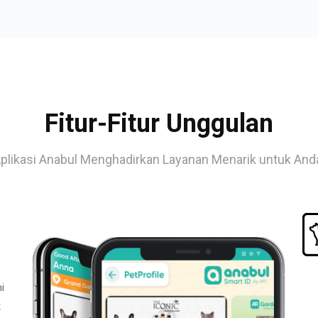
Fitur-Fitur Unggulan
plikasi Anabul Menghadirkan Layanan Menarik untuk And
i
t