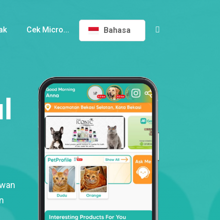
ak
Cek Micro...
Bahasa
l
ewan
n