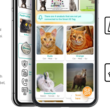
l
i.
ah
bel,