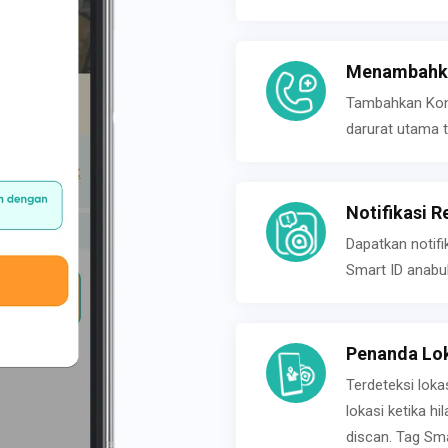
Menambahka
Tambahkan Konta
darurat utama t
Notifikasi R
Dapatkan notifi
Smart ID anabu
Penanda Lok
Terdeteksi loka
lokasi ketika h
discan. Tag Sma