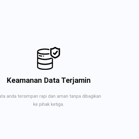
Keamanan Data Terjamin
ata anda tersimpan rapi dan aman tanpa dibagikan
ke pihak ketiga.