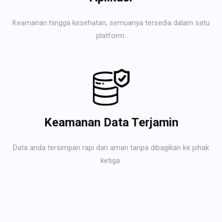
Keamanan hingga kesehatan, semuanya tersedia dalam satu
platform.
Keamanan Data Terjamin
Data anda tersimpan rapi dan aman tanpa dibagikan ke pihak
ketiga.