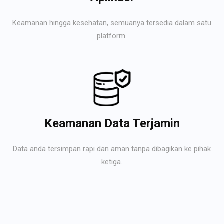
Keamanan hingga kesehatan, semuanya tersedia dalam satu
platform.
Keamanan Data Terjamin
Data anda tersimpan rapi dan aman tanpa dibagikan ke pihak
ketiga.