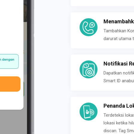
Menambahka
Tambahkan Konta
darurat utama t
Notifikasi R
Dapatkan notifi
Smart ID anabu
Penanda Lok
Terdeteksi loka
lokasi ketika h
discan. Tag Sma