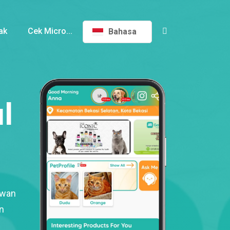
ak
Cek Micro...
Bahasa
l
ewan
n