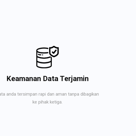
Keamanan Data Terjamin
ata anda tersimpan rapi dan aman tanpa dibagikan
ke pihak ketiga.