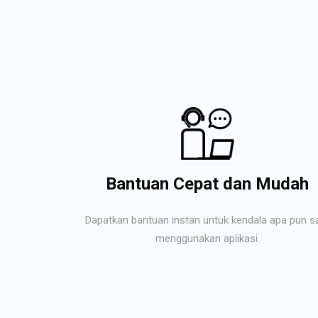
Bantuan Cepat dan Mudah
Dapatkan bantuan instan untuk kendala apa pun s
menggunakan aplikasi.