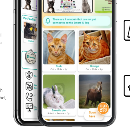
l
i.
ah
bel,