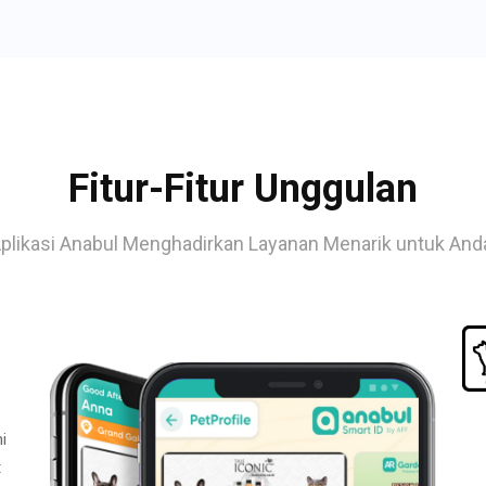
Fitur-Fitur Unggulan
plikasi Anabul Menghadirkan Layanan Menarik untuk And
i
t