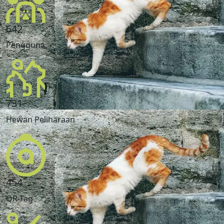
642
Pengguna
731
Hewan Peliharaan
454
QR-Tag