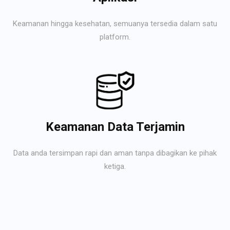
Keamanan hingga kesehatan, semuanya tersedia dalam satu
platform.
Keamanan Data Terjamin
Data anda tersimpan rapi dan aman tanpa dibagikan ke pihak
ketiga.