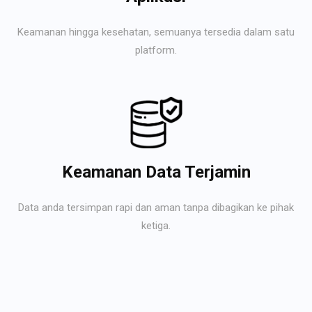
Keamanan hingga kesehatan, semuanya tersedia dalam satu
platform.
Keamanan Data Terjamin
Data anda tersimpan rapi dan aman tanpa dibagikan ke pihak
ketiga.