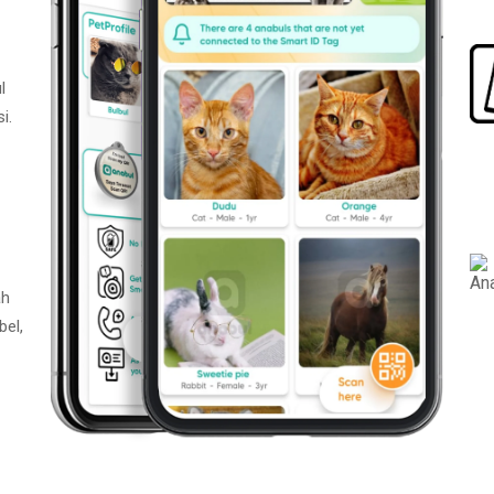
l
i.
ah
bel,