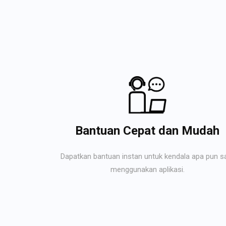
Bantuan Cepat dan Mudah
Dapatkan bantuan instan untuk kendala apa pun s
menggunakan aplikasi.