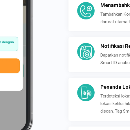
Menambahka
Tambahkan Konta
darurat utama t
Notifikasi R
Dapatkan notifi
Smart ID anabu
Penanda Lok
Terdeteksi loka
lokasi ketika h
discan. Tag Sma