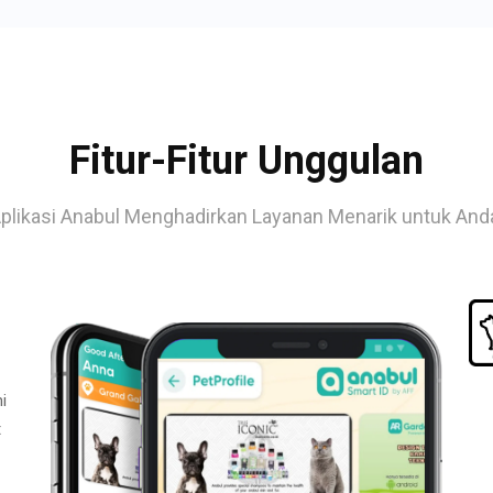
Fitur-Fitur Unggulan
plikasi Anabul Menghadirkan Layanan Menarik untuk And
i
t