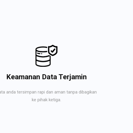
Keamanan Data Terjamin
ata anda tersimpan rapi dan aman tanpa dibagikan
ke pihak ketiga.