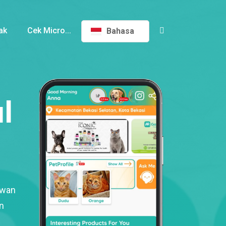
ak
Cek Micro...
Bahasa
l
ewan
n