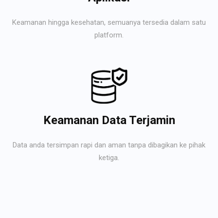
Keamanan hingga kesehatan, semuanya tersedia dalam satu
platform.
Keamanan Data Terjamin
Data anda tersimpan rapi dan aman tanpa dibagikan ke pihak
ketiga.