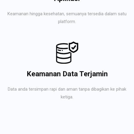
Keamanan hingga kesehatan, semuanya tersedia dalam satu
platform.
Keamanan Data Terjamin
Data anda tersimpan rapi dan aman tanpa dibagikan ke pihak
ketiga.