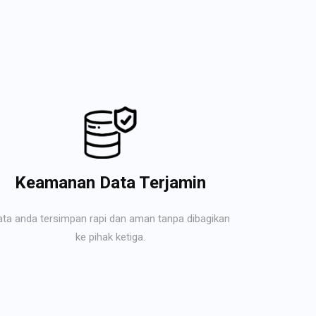
Keamanan Data Terjamin
ata anda tersimpan rapi dan aman tanpa dibagikan
ke pihak ketiga.