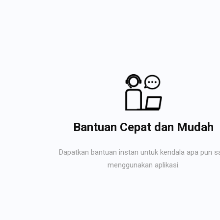
Bantuan Cepat dan Mudah
Dapatkan bantuan instan untuk kendala apa pun s
menggunakan aplikasi.