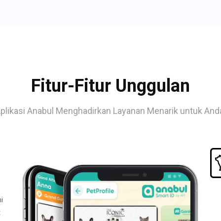
Fitur-Fitur Unggulan
plikasi Anabul Menghadirkan Layanan Menarik untuk And
i
t