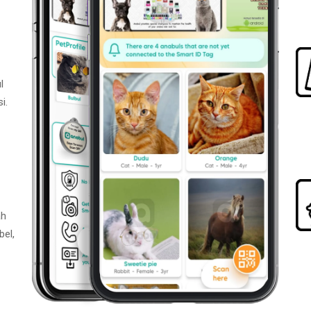
l
i.
ah
bel,