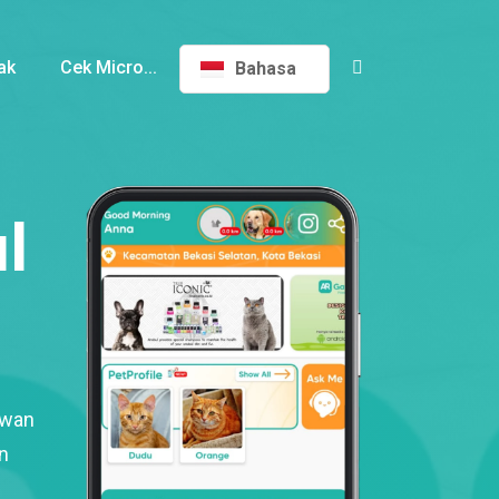
ak
Cek Micro...
Bahasa
l
ewan
n