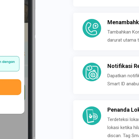
Menambahka
Tambahkan Konta
darurat utama t
Notifikasi R
Dapatkan notifi
Smart ID anabu
Penanda Lok
Terdeteksi loka
lokasi ketika h
discan. Tag Sma