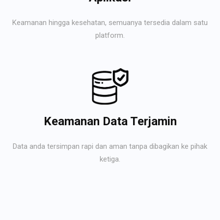
Keamanan hingga kesehatan, semuanya tersedia dalam satu
platform.
Keamanan Data Terjamin
Data anda tersimpan rapi dan aman tanpa dibagikan ke pihak
ketiga.