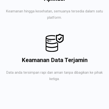
Keamanan hingga kesehatan, semuanya tersedia dalam satu
platform.
Keamanan Data Terjamin
Data anda tersimpan rapi dan aman tanpa dibagikan ke pihak
ketiga.