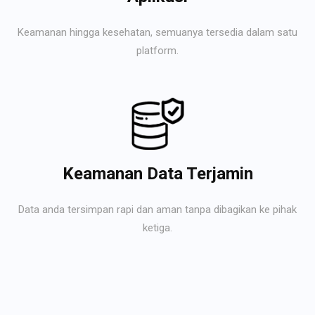
Keamanan hingga kesehatan, semuanya tersedia dalam satu
platform.
Keamanan Data Terjamin
Data anda tersimpan rapi dan aman tanpa dibagikan ke pihak
ketiga.