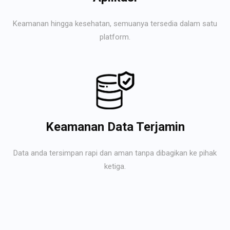
Keamanan hingga kesehatan, semuanya tersedia dalam satu
platform.
Keamanan Data Terjamin
Data anda tersimpan rapi dan aman tanpa dibagikan ke pihak
ketiga.