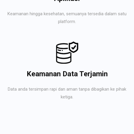
Keamanan hingga kesehatan, semuanya tersedia dalam satu
platform.
Keamanan Data Terjamin
Data anda tersimpan rapi dan aman tanpa dibagikan ke pihak
ketiga.