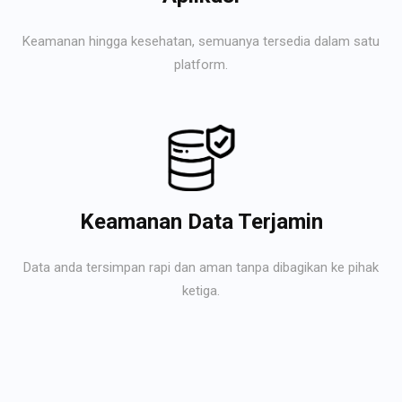
Keamanan hingga kesehatan, semuanya tersedia dalam satu
platform.
Keamanan Data Terjamin
Data anda tersimpan rapi dan aman tanpa dibagikan ke pihak
ketiga.