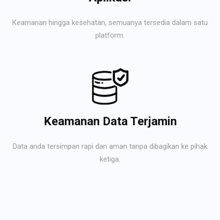
Keamanan hingga kesehatan, semuanya tersedia dalam satu
platform.
Keamanan Data Terjamin
Data anda tersimpan rapi dan aman tanpa dibagikan ke pihak
ketiga.