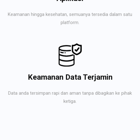
Keamanan hingga kesehatan, semuanya tersedia dalam satu
platform.
Keamanan Data Terjamin
Data anda tersimpan rapi dan aman tanpa dibagikan ke pihak
ketiga.