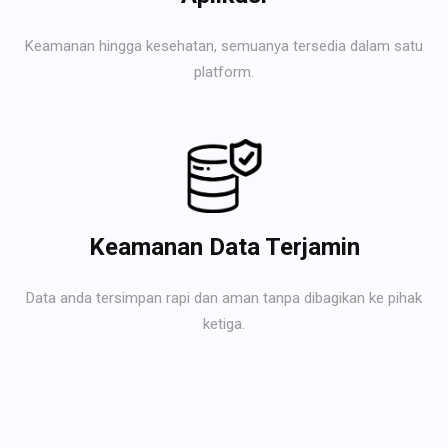
Keamanan hingga kesehatan, semuanya tersedia dalam satu
platform.
Keamanan Data Terjamin
Data anda tersimpan rapi dan aman tanpa dibagikan ke pihak
ketiga.