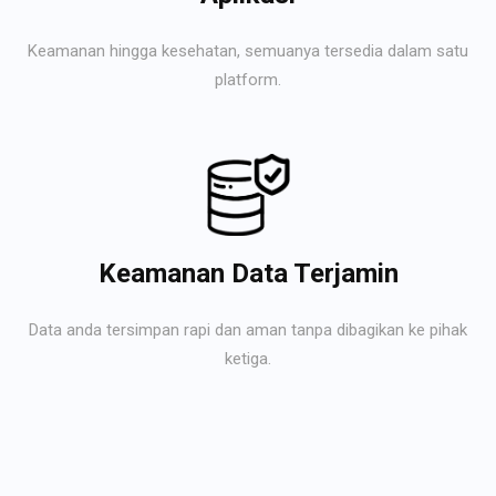
Keamanan hingga kesehatan, semuanya tersedia dalam satu
platform.
Keamanan Data Terjamin
Data anda tersimpan rapi dan aman tanpa dibagikan ke pihak
ketiga.