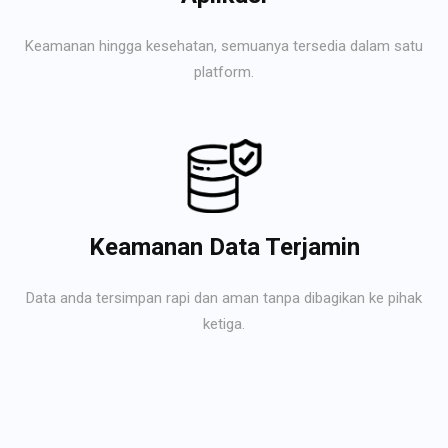
Keamanan hingga kesehatan, semuanya tersedia dalam satu
platform.
Keamanan Data Terjamin
Data anda tersimpan rapi dan aman tanpa dibagikan ke pihak
ketiga.