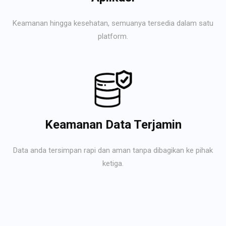
Keamanan hingga kesehatan, semuanya tersedia dalam satu
platform.
Keamanan Data Terjamin
Data anda tersimpan rapi dan aman tanpa dibagikan ke pihak
ketiga.